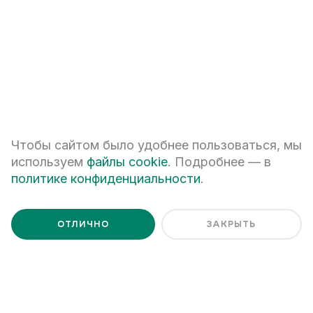
Я даю
согласие на обработку персональных данных
Я ознакомлен с
Политикой обработки персональных данных
Чтобы сайтом было удобнее пользоваться, мы
используем
файлы cookie
. Подробнее — в
политике конфиденциальности
.
ОТЛИЧНО
ЗАКРЫТЬ
+7 (343) 266-93-93
Екатеринбург, ул. Белинского, 39
Наш график работы
пн - пт: 08:00 – 20:00