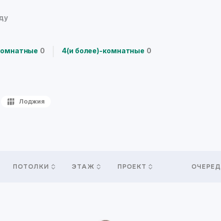
нду
комнатные
0
4(и более)-комнатные
0
Лоджия
ПОТОЛКИ
ЭТАЖ
ПРОЕКТ
ОЧЕРЕД